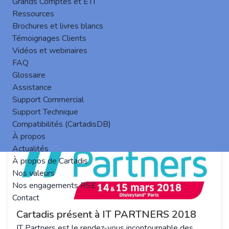
Grands Comptes et ETI
Logiciel Gespage sur l’eTerminal Konica
Ressources
Brochures et livres blancs
Minolta
Témoignages Clients
Cartadis a le plaisir de vous présenter à travers cette
Vidéos et webinaires
vidéo, son logiciel Gespage et son Terminal embarqué
FAQ
Konica Minolta. (suite…)
Glossaire
keyboard_arrow_right
Assistance
Support Commercial
Support Technique
Compatibilités (CartadisDB)
À propos
Actualités
À propos de Cartadis
Nos valeurs
Nos engagements RSE
Contact
Cartadis présent à IT PARTNERS 2018
IT Partners est le rendez-vous incontournable des