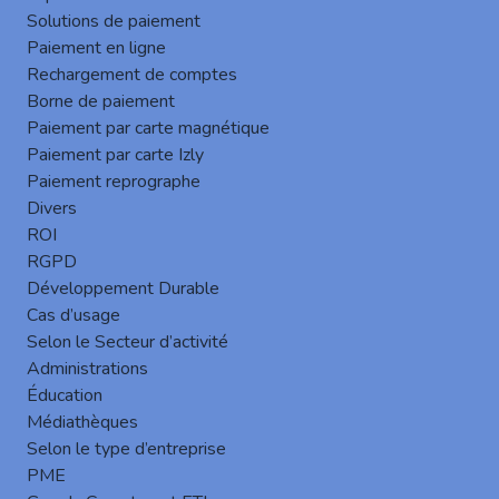
Solutions de paiement
Paiement en ligne
Rechargement de comptes
Borne de paiement
Logiciel Gespage sur l’eTerminal Sharp
Paiement par carte magnétique
Cartadis a le plaisir de vous présenter à travers cette
Paiement par carte Izly
vidéo, son logiciel Gespage et son Terminal embarqué
Paiement reprographe
Sharp. (suite…)
Divers
keyboard_arrow_right
ROI
RGPD
Développement Durable
Cas d’usage
Selon le Secteur d’activité
Administrations
Éducation
Médiathèques
Selon le type d’entreprise
PME