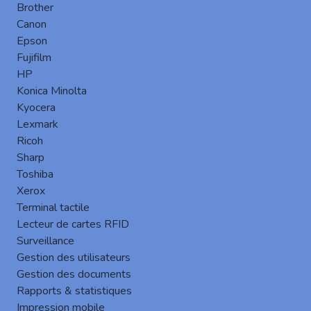
Brother
Canon
Epson
Fujifilm
HP
Konica Minolta
Cartadis présent à IT Partners 2023
Kyocera
Cartadis/ Gespage vous invite les 15 et 16 Mars 2023
Lexmark
à Disneyland Paris au salon IT Partners dédié aux
Ricoh
innovations du marché IT. Retrouvez-nous sur le stand
Sharp
R06, et venez découvrir et expériment...
Toshiba
keyboard_arrow_right
Xerox
Terminal tactile
Lecteur de cartes RFID
Surveillance
Gestion des utilisateurs
Gestion des documents
Rapports & statistiques
Impression mobile