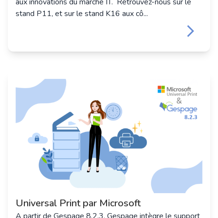
aux innovations du marché IT. Retrouvez-nous sur le
stand P11, et sur le stand K16 aux cô...
keyboard_arrow_right
Universal Print par Microsoft
A partir de Gespage 8.2.3, Gespage intègre le support