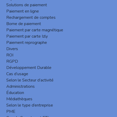
Solutions de paiement
Paiement en ligne
Rechargement de comptes
Borne de paiement
Paiement par carte magnétique
Paiement par carte Izly
Paiement reprographe
Authentification sécurisée des utilisateurs
Divers
Plusieurs
méthodes d’authentification
ROI
possibles pour garantir un accès sécurisé et
RGPD
flexible aux MFP :
Développement Durable
Nom d’utilisateur,
Cas d’usage
Nom d’utilisateur et mot de passe,
Selon le Secteur d’activité
Authentification par carte RFID (badge
Administrations
d’accès),
Éducation
Code d’impression : Accès via un code
Médiathèques
unique.
Selon le type d’entreprise
PME