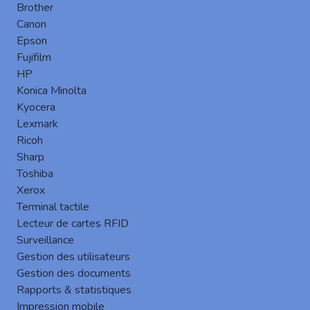
Brother
Canon
Epson
Fujifilm
HP
Le terminal embarqué Gespage pour les
Konica Minolta
MFP
Brother
est un logiciel embarqué
Kyocera
spécialement conçu pour les équipements
Lexmark
de la marque.
Ricoh
Ce module exploite l’écran tactile intégré
Sharp
des MFP Brother pour améliorer les
Toshiba
fonctionnalités, renforcer la sécurité et
Xerox
offrir une expérience utilisateur intuitive
Terminal tactile
Lecteur de cartes RFID
pour tous types d’utilisateurs.
Surveillance
Fonctionnalités clés
Gestion des utilisateurs
Gestion des documents
Rapports & statistiques
Impression mobile