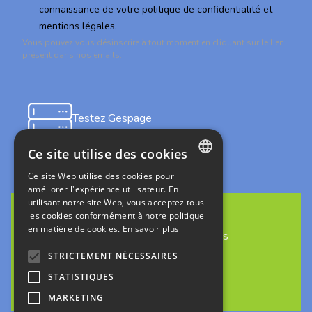
connaissance de votre politique de confidentialité et
mentions légales.
Vous pouvez vous désinscrire à tout moment en cliquant sur le lien
présent dans nos emails.
Testez Gespage
on-premises
Ce site utilise des cookies
Ce site Web utilise des cookies pour
FRENCH
améliorer l'expérience utilisateur. En
utilisant notre site Web, vous acceptez tous
ENGLISH
les cookies conformément à notre politique
en matière de cookies.
En savoir plus
ITALIAN
Découvrez Gespage Stratus
en cloud
GERMAN
STRICTEMENT NÉCESSAIRES
STATISTIQUES
SPANISH
MARKETING