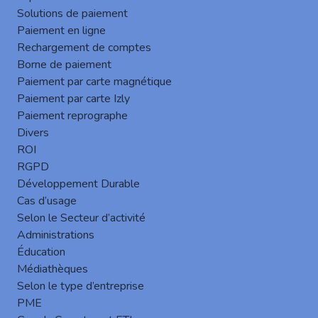
Solutions de paiement
postes utilisateurs pour gérer les impressions
Paiement en ligne
locales et remonter les informations.
Rechargement de comptes
Intérêt DSI : assure la continuité même hors
Borne de paiement
connexion avec le serveur central.
Paiement par carte magnétique
*
Authentification
: Procédure d’identification d’un
Paiement par carte Izly
utilisateur avant l’accès à l’impression, la copie, le
Paiement reprographe
scan ou les autres fonctions d’un MFP.
Divers
ROI
Intérêt DSI : renforce la sécurité des documents et
RGPD
garantit la traçabilité.
Développement Durable
B
Cas d’usage
*
BYOD
: Politique permettant aux utilisateurs
Selon le Secteur d’activité
d’imprimer depuis leurs propres équipements (PC
Administrations
perso, smartphones, tablettes).
Éducation
Intérêt DSI : flexibilité accrue, mais vigilance
Médiathèques
sécurité nécessaire.
Selon le type d’entreprise
C
PME