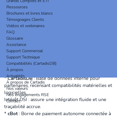
*
Carte ou badge RFID
: Moyen d’authentification
Grands Comptes et ETI
Ressources
sans contact utilisé pour libérer des impressions ou
Brochures et livres blancs
accéder aux fonctions d’un MFP.
Témoignages Clients
Intérêt DSI : simplifie l’expérience utilisateur et
Vidéos et webinaires
réduit les risques de fraude.
FAQ
*
Cartadis
: Éditeur de Gespage, acteur français
Glossaire
avec plus de 50 ans d’expérience dans la
Assistance
bureautique au travers de ses solutions
Support Commercial
matérielles et logicielles.
Support Technique
Compatibilités (CartadisDB)
Intérêt DSI : garantit expertise, proximité et
À propos
innovation continue.
Actualités
*
CartadisDB
: Base de données interne pour
À propos de Cartadis
partenaires, recensant compatibilités matérielles et
Nos valeurs
logicielles.
Nos engagements RSE
Intérêt DSI : assure une intégration fluide et une
Contact
traçabilité accrue.
*
cBot
: Borne de paiement autonome connectée à