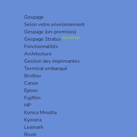
Gespage
Selon votre environnement
Gespage (on-premises)
NOUVEAU
Gespage Stratus
Fonctionnalités
Architecture
Gestion des imprimantes
Terminal embarqué
informations sur l’état du parc d’imprimantes.
Brother
Canon
Epson
Fujifilm
HP
Konica Minolta
Kyocera
Lexmark
Ricoh