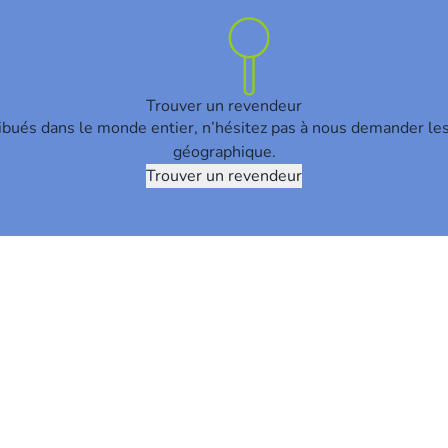
Trouver un revendeur
ribués dans le monde entier, n’hésitez pas à nous demander le
géographique.
Trouver un revendeur
S'abonner à la newsletter
Abonnez-vous et faites partie de l'aventure Gespage !
Je
m'inscri