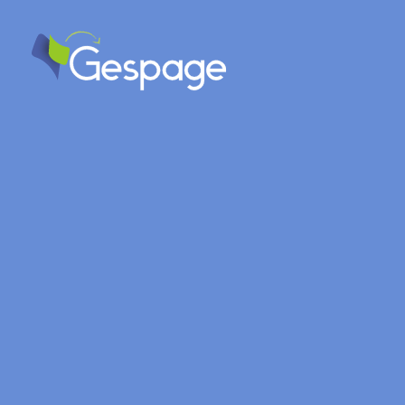
Surveillance imprimantes
Selon votre
environnement
Mesure des consommables
Gespage (on-premises)
Les agents Gespage effectu
Gespage Stratus
NOUVEAU
Fonctionnalités
Architecture
Gestion des
imprimantes
Terminal embarqué
Brother