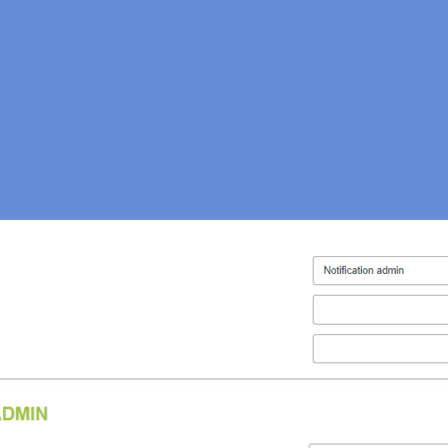
ents machines
ter des évènements comme des incidents machines et envoyer