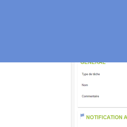
Gestion d’alertes sur incid
Gespage sait également cap
maintenance.