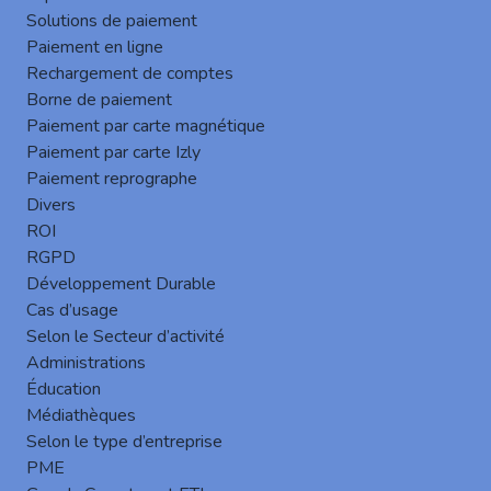
Solutions de paiement
Paiement en ligne
Rechargement de comptes
Borne de paiement
Paiement par carte magnétique
Paiement par carte Izly
Authentification sécurisée des utilisateurs
Paiement reprographe
Plusieurs
méthodes d’authentification
Divers
possibles pour garantir un accès sécurisé et
ROI
flexible aux MFP :
RGPD
Développement Durable
Nom d’utilisateur,
Cas d’usage
Nom d’utilisateur et mot de passe,
Selon le Secteur d’activité
Authentification par carte RFID (badge
Administrations
d’accès),
Éducation
Authentification par carte RFID (badge
Médiathèques
d’accès) + Code PIN,
Selon le type d’entreprise
Code d’impression : Accès via un code
PME
unique,