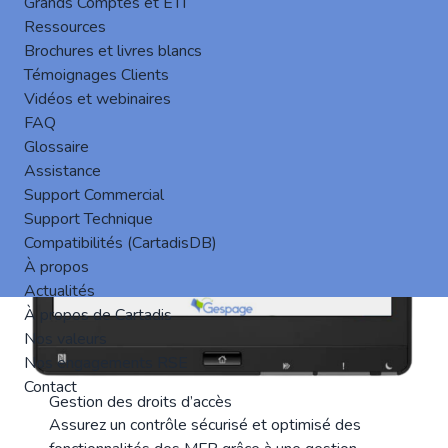
Grands Comptes et ETI
Connexion invitée : Accès limité pour les
Ressources
utilisateurs temporaires..
Brochures et livres blancs
Témoignages Clients
Vidéos et webinaires
FAQ
Glossaire
Assistance
Support Commercial
Support Technique
Compatibilités (CartadisDB)
À propos
Actualités
À propos de Cartadis
Nos valeurs
Nos engagements RSE
Contact
Gestion des droits d’accès
Assurez un contrôle sécurisé et optimisé des