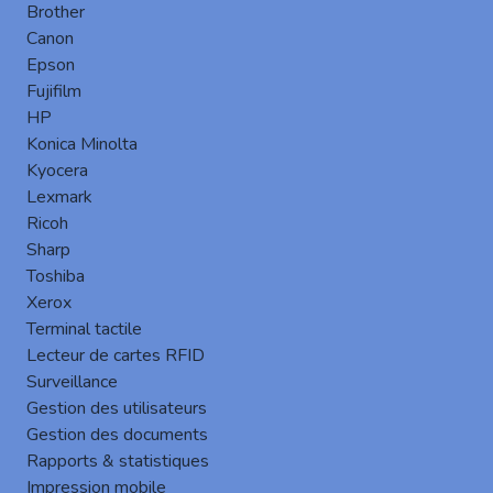
Brother
Canon
Epson
Fujifilm
HP
Le terminal embarqué Gespage pour les
Konica Minolta
MFP
Kyocera
est un logiciel embarqué
Kyocera
spécialement conçu pour les équipements
Lexmark
de la marque.
Ricoh
Ce module exploite l’écran tactile intégré
Sharp
des MFP Kyocera pour améliorer les
Toshiba
fonctionnalités, renforcer la sécurité et
Xerox
offrir une expérience utilisateur intuitive
Terminal tactile
Lecteur de cartes RFID
pour tous types d’utilisateurs.
Surveillance
Fonctionnalités clés
Gestion des utilisateurs
Gestion des documents
Rapports & statistiques
Impression mobile