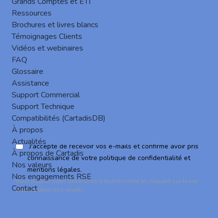
Trouver un revendeur
Grands Comptes et ETI
Ressources
Brochures et livres blancs
Témoignages Clients
Vidéos et webinaires
FAQ
Glossaire
S'abonner à la newsletter
Assistance
Abonnez-vous et faites partie de l'aventure Gespage !
Support Commercial
Support Technique
Je
Compatibilités (CartadisDB)
m'inscris
À propos
Actualités
J'accepte de recevoir vos e-mails et confirme avoir pris
À propos de Cartadis
connaissance de votre politique de confidentialité et
Nos valeurs
mentions légales.
Nos engagements RSE
Vous pouvez vous désinscrire à tout moment en cliquant sur le lien
Contact
présent dans nos emails.