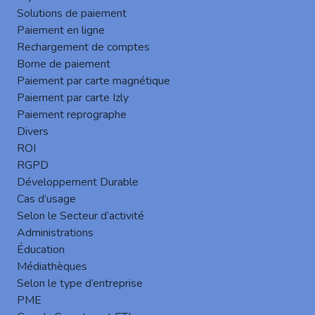
Solutions de paiement
Devenir un revendeur
Paiement en ligne
Cartadis, éditeur français est à la recherche de
Rechargement de comptes
revendeur, n’hésitez pas à nous contacter pour
Borne de paiement
obtenir plus d’information.
Paiement par carte magnétique
Devenir un revendeur
Paiement par carte Izly
Paiement reprographe
Divers
ROI
RGPD
Développement Durable
Cas d’usage
Selon le Secteur d’activité
Trouver un revendeur
Administrations
Gespage ainsi que les produits Cartadis sont
Éducation
distribués dans le monde entier, n’hésitez pas à
Médiathèques
nous demander les coordonnées d’un revendeur
Selon le type d’entreprise
en fonction d’un lieu géographique.
PME