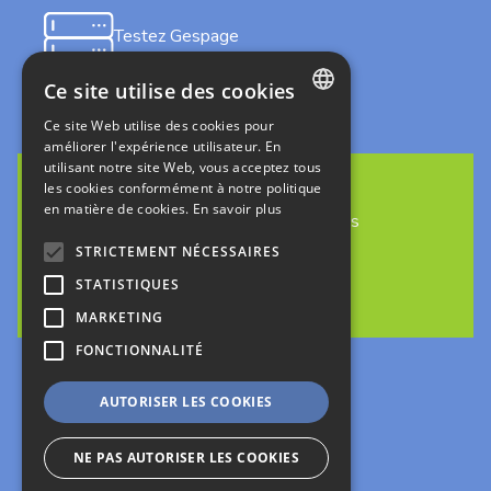
Testez Gespage
on-premises
Ce site utilise des cookies
Ce site Web utilise des cookies pour
FRENCH
améliorer l'expérience utilisateur. En
utilisant notre site Web, vous acceptez tous
ENGLISH
les cookies conformément à notre politique
en matière de cookies.
En savoir plus
ITALIAN
Découvrez Gespage Stratus
en cloud
GERMAN
STRICTEMENT NÉCESSAIRES
STATISTIQUES
SPANISH
MARKETING
Suivez-nous
FONCTIONNALITÉ
AUTORISER LES COOKIES
Mentions légales
Politique de confidentialité
NE PAS AUTORISER LES COOKIES
création : kienso.fr