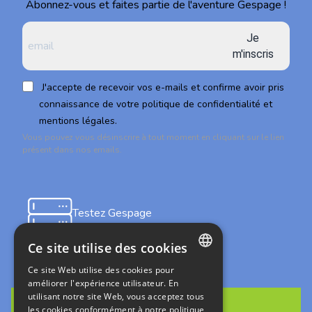
Abonnez-vous et faites partie de l'aventure Gespage !
Je
m'inscris
J'accepte de recevoir vos e-mails et confirme avoir pris
connaissance de votre politique de confidentialité et
mentions légales.
Vous pouvez vous désinscrire à tout moment en cliquant sur le lien
présent dans nos emails.
Testez Gespage
on-premises
Ce site utilise des cookies
Ce site Web utilise des cookies pour
FRENCH
améliorer l'expérience utilisateur. En
utilisant notre site Web, vous acceptez tous
ENGLISH
les cookies conformément à notre politique