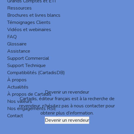
Suivez nous sur les réseaux sociaux pour être à jour de nos
Grands Comptes et ETI
actualités !
Ressources
Facebook
Twitter
LinkedIn
Brochures et livres blancs
Témoignages Clients
Vidéos et webinaires
FAQ
Haut de page
Glossaire
Assistance
Support Commercial
Support Technique
Compatibilités (CartadisDB)
À propos
Actualités
Devenir un revendeur
À propos de Cartadis
Cartadis, éditeur français est à la recherche de
Nos valeurs
revendeur, n’hésitez pas à nous contacter pour
Nos engagements RSE
obtenir plus d’information.
Contact
Devenir un revendeur