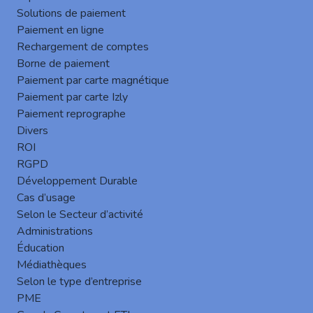
l’impression, au travers de la mise en place des
Solutions de paiement
fonctionnalités Gespage Mobile.
Paiement en ligne
Le collaborateur peut alors récupérer le document lors de
Rechargement de comptes
sa venue dans les locaux ou peut permettre à un autre
Borne de paiement
collaborateur ayant les droits de délégation de l’imprimer
Paiement par carte magnétique
(secrétaire, service reprographie)
Paiement par carte Izly
Imprimer en home office, na jamais été aussi simple !
Paiement reprographe
Divers
ROI
RGPD
Développement Durable
Cas d’usage
Selon le Secteur d’activité
Administrations
Éducation
Médiathèques
Selon le type d’entreprise
Consultez nos autres
actualités
sur le site
PME