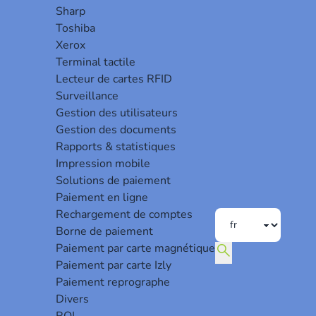
Sharp
Toshiba
e.
Xerox
Terminal tactile
Lecteur de cartes RFID
n pour signifier ou demander des informations à
Surveillance
Gestion des utilisateurs
Gestion des documents
Rapports & statistiques
Impression mobile
 de MFP et d’imprimantes.
Solutions de paiement
Paiement en ligne
Rechargement de comptes
Borne de paiement
search
Paiement par carte magnétique
Paiement par carte Izly
Paiement reprographe
Divers