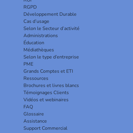
ROI
RGPD
Développement Durable
Cas d’usage
Selon le Secteur d’activité
Administrations
Éducation
au externe de l’entreprise.
Médiathèques
transit vers et depuis le serveur principal ce qui libère
Selon le type d’entreprise
PME
ont disponibles gratuitement en quantité illimitée.
Grands Comptes et ETI
s imprimantes locales en déployant un agent sur chaque
Ressources
Brochures et livres blancs
Témoignages Clients
Vidéos et webinaires
FAQ
Glossaire
Assistance
Support Commercial