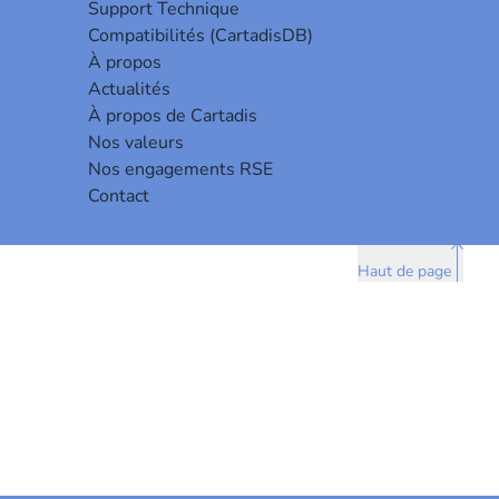
Support Technique
Compatibilités (CartadisDB)
À propos
Actualités
À propos de Cartadis
Nos valeurs
Nos engagements RSE
Contact
Haut de page