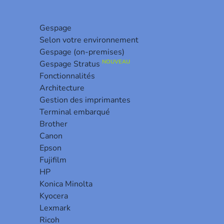
Gespage
Selon votre environnement
Gespage (on-premises)
NOUVEAU
Gespage Stratus
Fonctionnalités
Architecture
Gestion des imprimantes
Terminal embarqué
pression, qu’ils soient imprimantes (réseau et locale),
Brother
Canon
accès, quotas…)
Epson
-à-dire un serveur qui héberge des queues d’impression et
Fujifilm
der depuis le réseau à partir d’un navigateur web.
HP
Konica Minolta
Kyocera
ce, du nombre de page, du coût d’impression, de la date
Lexmark
Ricoh
s comptes des utilisateurs de Gespage peuvent être