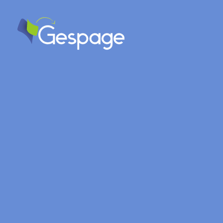
Présentation de Gespage
Selon votre
environnement
Qu’est-ce que Gespage ?
Gespage (on-
Gespage est une application conç
premises)
multifonctions (MFP).
Gespage Stratus
Gespage vous permet également de
NOUVEAU
L’application Gespage doit être 
qui les partage sur le réseau. L
Fonctionnalités
Coup d’œil sur Gespage
Architecture
Gestion des
Suivi des documents imprimés
imprimantes
d’impression, d’un code d’ac
Terminal
La gestion de quotas au niv