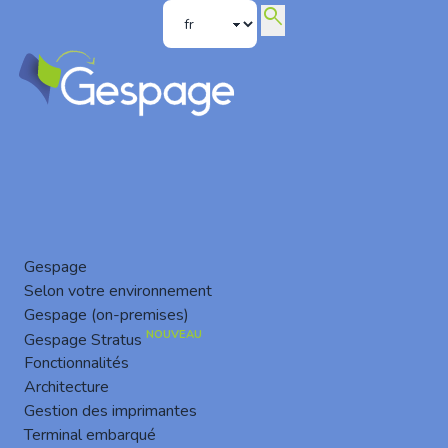
search
L’État français accélère sa transition vers Linux : le signal
fort que les entreprises ne doivent pas ignorer
Gespage
Selon votre environnement
Gespage (on-premises)
NOUVEAU
Gespage Stratus
Fonctionnalités
Architecture
Gestion des imprimantes
Terminal embarqué