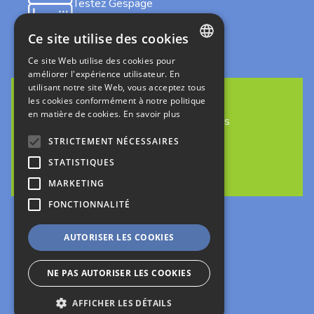
Testez Gespage
on-premises
Ce site utilise des cookies
Ce site Web utilise des cookies pour
FRENCH
améliorer l'expérience utilisateur. En
utilisant notre site Web, vous acceptez tous
ENGLISH
les cookies conformément à notre politique
en matière de cookies.
En savoir plus
ITALIAN
Découvrez Gespage Stratus
en cloud
GERMAN
STRICTEMENT NÉCESSAIRES
STATISTIQUES
SPANISH
MARKETING
Suivez-nous
FONCTIONNALITÉ
AUTORISER LES COOKIES
Mentions légales
Politique de confidentialité
NE PAS AUTORISER LES COOKIES
création : kienso.fr
AFFICHER LES DÉTAILS