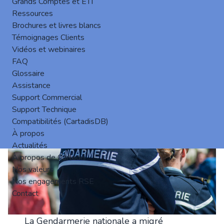
Grands Comptes et ETI
données et sécuriser les infrastructures
Ressources
essentielles dans un contexte où le numérique est
Brochures et livres blancs
devenu un levier de puissance.
Témoignages Clients
👉
Lire le communiqué officiel de la DINUM
Vidéos et webinaires
La Gendarmerie nationale l’a fait, vous pouvez
FAQ
aussi
Glossaire
Assistance
Support Commercial
Support Technique
Compatibilités (CartadisDB)
À propos
Actualités
À propos de Cartadis
Nos valeurs
Nos engagements RSE
Contact
La Gendarmerie nationale a migré