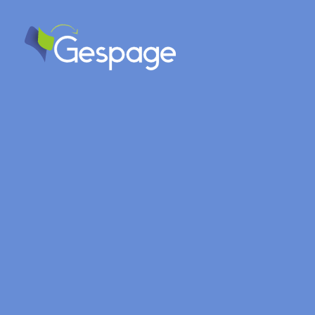
Cartadis Company
French technological SME of 
Cartadis is a software publi
control and payment accessori
Cartadis asserts itself as the
For more than 25 years, Carta
loyalty to our distributors, t
All our products have been d
R&D. We design, and adapt for
markets and future.
Our products, respecting the s