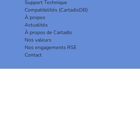
Support Technique
Compatibilités (CartadisDB)
À propos
Actualités
À propos de Cartadis
Nos valeurs
Nos engagements RSE
Contact
s
votre
ils.
page Stratus