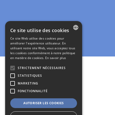
Ce site utilise des cookies
Ce site Web utilise des cookies pour
FRENCH
améliorer l'expérience utilisateur. En
utilisant notre site Web, vous acceptez tous
ENGLISH
les cookies conformément à notre politique
en matière de cookies.
En savoir plus
ITALIAN
GERMAN
STRICTEMENT NÉCESSAIRES
STATISTIQUES
SPANISH
p
MARKETING
Vous 
FONCTIONNALITÉ
AUTORISER LES COOKIES
Testez Gespage
on-premises