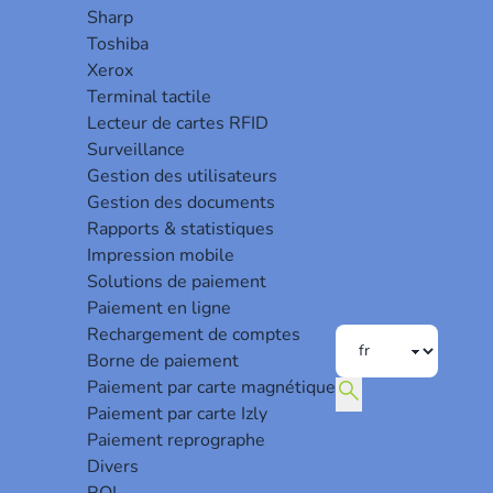
Sharp
both for administrations, companies and for the world of
Toshiba
.
Xerox
cure printing, redirection rules, reports statistics and
Terminal tactile
Lecteur de cartes RFID
Surveillance
Gestion des utilisateurs
Gestion des documents
Rapports & statistiques
Impression mobile
Solutions de paiement
Paiement en ligne
Rechargement de comptes
Borne de paiement
search
Paiement par carte magnétique
Haut de page
Paiement par carte Izly
Paiement reprographe
Divers