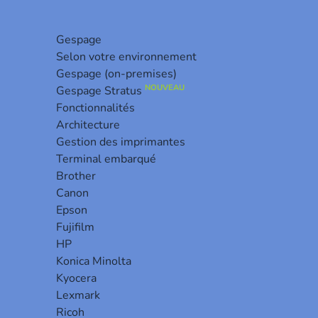
Gespage
Selon votre environnement
Gespage (on-premises)
NOUVEAU
Gespage Stratus
Fonctionnalités
Architecture
Gestion des imprimantes
Terminal embarqué
Brother
t market and
Canon
ng.
Epson
with a large network of resellers on French territory.
Fujifilm
tries in the world. Thanks to a winning strategy of
HP
e success of our network.
Konica Minolta
Kyocera
ond to the expectations and opportunities of current
Lexmark
Ricoh
ality and reliability.