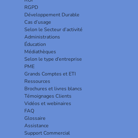
ROI
RGPD
Développement Durable
Cas d’usage
Selon le Secteur d’activité
Administrations
ur obtenir plus d’information.
Éducation
Médiathèques
Selon le type d’entreprise
PME
Grands Comptes et ETI
Ressources
Brochures et livres blancs
Témoignages Clients
Vidéos et webinaires
FAQ
Glossaire
s coordonnées d’un revendeur en fonction d’un lieu
Assistance
Support Commercial