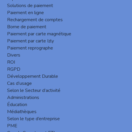
Concrètement, cela expose les organisations à
Solutions de paiement
plusieurs risques importants :
Paiement en ligne
Rechargement de comptes
Attaques par force brute
et
password spray
:
Borne de paiement
les pirates peuvent tester des millions de
Paiement par carte magnétique
combinaisons de mots de passe très
Paiement par carte Izly
rapidement.
Paiement reprographe
Vol de credentials
: les identifiants peuvent
Divers
être interceptés et réutilisés sur d’autres
ROI
services.
RGPD
Développement Durable
Impossibilité d’appliquer pleinement la
Cas d’usage
MFA
(authentification multifacteur) : le Basic
Selon le Secteur d’activité
Auth ne permet pas de bénéficier facilement
Administrations
des protections modernes.
Éducation
Microsoft explique que cette méthode legacy rend
Médiathèques
plus facile le vol de comptes et l’accès non
Selon le type d’entreprise
PME
autorisé aux données. En la supprimant, l’éditeur