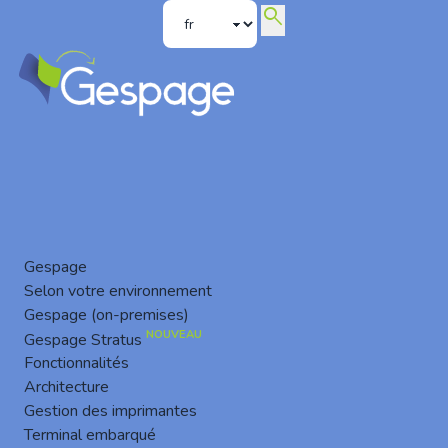
search
Basic Auth SMTP supprimé en 2026 : vos scans et emails
d’impression sont-ils en danger ?
Gespage
Selon votre environnement
Gespage (on-premises)
NOUVEAU
Gespage Stratus
Fonctionnalités
Architecture
Gestion des imprimantes
Terminal embarqué